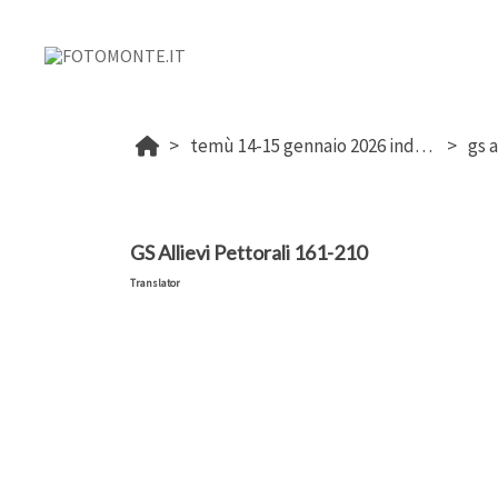
temù 14-15 gennaio 2026 indicative allievi
gs a
GS Allievi Pettorali 161-210
Translator