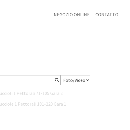
NEGOZIO ONLINE
CONTATTO
Cuccioli 1 Pettorali 71-105 Gara 2
Cucciole 1 Pettorali 181-220 Gara 1