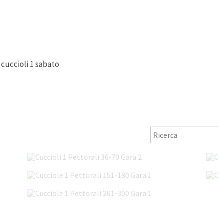
 cuccioli 1 sabato
Cuccioli 1 Pettorali 36-70 Gara 2
Cucciole 1 Pettorali 151-180 Gara 1
Cucciole 1 Pettorali 261-300 Gara 1