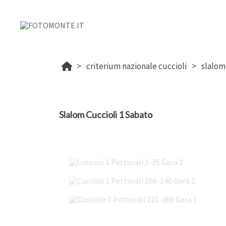
criterium nazionale cuccioli
slalom
Slalom Cuccioli 1 Sabato
Cuccioli 1 Pettorali 1-35 Gara 2
Cuccioli 1 Pettorali 106-140 Gara 2
Cucciole 1 Pettorali 221-260 Gara 1